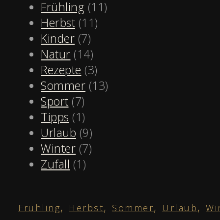
Frühling
(11)
Herbst
(11)
Kinder
(7)
Natur
(14)
Rezepte
(3)
Sommer
(13)
Sport
(7)
Tipps
(1)
Urlaub
(9)
Winter
(7)
Zufall
(1)
,
,
,
,
Frühling
Herbst
Sommer
Urlaub
Wi