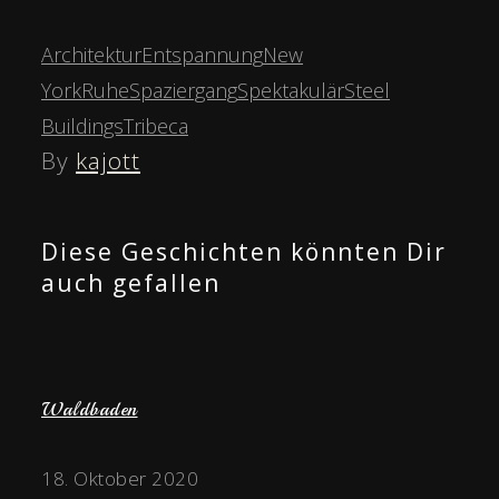
Architektur
Entspannung
New
York
Ruhe
Spaziergang
Spektakulär
Steel
Buildings
Tribeca
By
kajott
Diese Geschichten könnten Dir
auch gefallen
Waldbaden
18. Oktober 2020