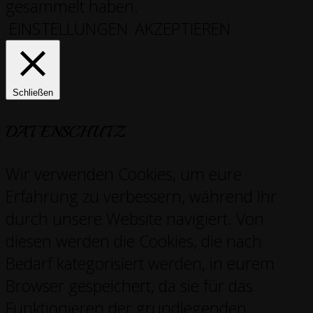
gesammelt haben.
EINSTELLUNGEN
AKZEPTIEREN
Schließen
DATENSCHUTZ
Wir verwenden Cookies, um eure
Erfahrung zu verbessern, während Ihr
durch unsere Website navigiert. Von
diesen werden die Cookies, die nach
Bedarf kategorisiert werden, in eurem
Browser gespeichert, da sie für das
Funktionieren der grundlegenden