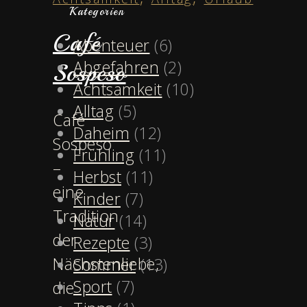
Kategorien
Café
Abenteuer
(6)
Abgefahren
(2)
Sospeso
Achtsamkeit
(10)
Alltag
(5)
Café
Daheim
(12)
Sospeso
Frühling
(11)
–
Herbst
(11)
eine
Kinder
(7)
Tradition
Natur
(14)
der
Rezepte
(3)
Nächstenliebe,
Sommer
(13)
Sport
(7)
die