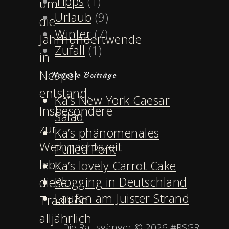
Tipps
(1)
um
Urlaub
(9)
die
Winter
(7)
Jahrhundertwende
Zufall
(1)
in
Neapel
Neueste Beiträge
entstand.
Ka’s New York Caesar
Insbesondere
Salad
zur
Ka’s phänomenales
Weihnachtszeit
Pulled Pork
lebt
Ka’s lovely Carrot Cake
Plogging in Deutschland
diese
Laufen am Juister Strand
Tradition
alljährlich
Die Rausgänger © 2026 #RSGR