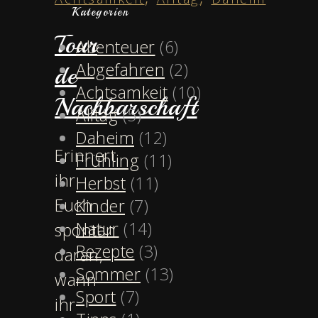
Kategorien
Tour
Abenteuer
(6)
Abgefahren
(2)
de
Achtsamkeit
(10)
Nachbarschaft
Alltag
(5)
Daheim
(12)
Erinnert
Frühling
(11)
ihr
Herbst
(11)
Euch
Kinder
(7)
Natur
(14)
spontan
Rezepte
(3)
daran,
Sommer
(13)
wann
Sport
(7)
ihr