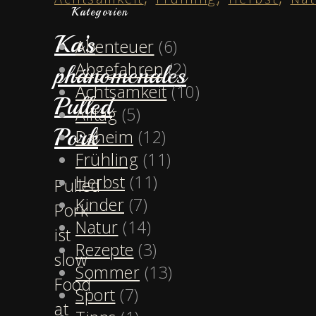
Kategorien
Ka’s
Abenteuer
(6)
Abgefahren
(2)
phänomenales
Achtsamkeit
(10)
Pulled
Alltag
(5)
Pork
Daheim
(12)
Frühling
(11)
Herbst
(11)
Pulled
Kinder
(7)
Pork
Natur
(14)
ist
Rezepte
(3)
slow
Sommer
(13)
Food
Sport
(7)
at