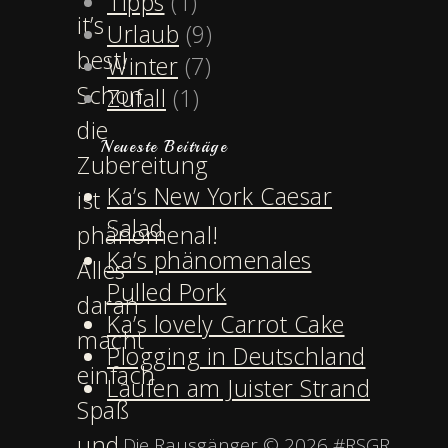
Tipps
(1)
it’s
Urlaub
(9)
best!
Winter
(7)
Schon
Zufall
(1)
die
Neueste Beiträge
Zubereitung
Ka’s New York Caesar
ist
Salad
phänomenal!
Ka’s phänomenales
Alles
Pulled Pork
daran
Ka’s lovely Carrot Cake
macht
Plogging in Deutschland
einfach
Laufen am Juister Strand
Spaß
und
Die Rausgänger © 2026 #RSGR