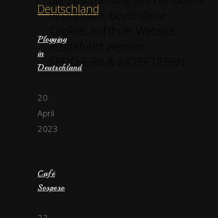
einzuholen, bevor diese
Cookies auf Ihrer Website
Plogging
ausgeführt werden.
in
SPEICHERN & AKZEPTIEREN
Deutschland
20.
April
2023
Café
Sospeso
22.