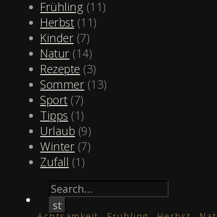
Frühling
(11)
Herbst
(11)
Kinder
(7)
Natur
(14)
Rezepte
(3)
Sommer
(13)
Sport
(7)
Tipps
(1)
Urlaub
(9)
Winter
(7)
Zufall
(1)
,
,
,
Achtsamkeit
Frühling
Herbst
Nat