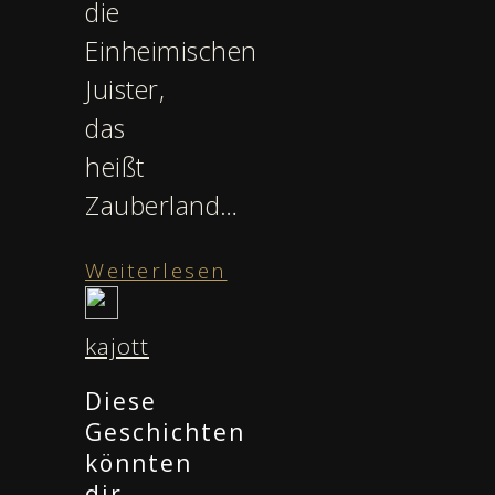
die
Einheimischen
Juister,
das
heißt
Zauberland…
Weiterlesen
kajott
Diese
Geschichten
könnten
dir