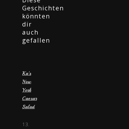
Geschichten
könnten
dir
auch
gefallen
Ka’s
New
York
Caesar
Salad
13.