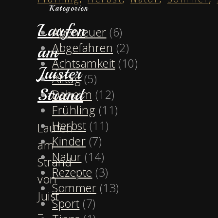
Kategorien
Laufen
Abenteuer
(6)
Abgefahren
(2)
am
Achtsamkeit
(10)
Juister
Alltag
(5)
Strand
Daheim
(12)
Frühling
(11)
Herbst
(11)
Laufen
Kinder
(7)
am
Natur
(14)
Strand
Rezepte
(3)
von
Sommer
(13)
Juist
Sport
(7)
–