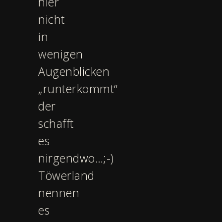
hier
nicht
in
wenigen
Augenblicken
„runterkommt“
der
schafft
es
nirgendwo…;-)
Töwerland
nennen
es