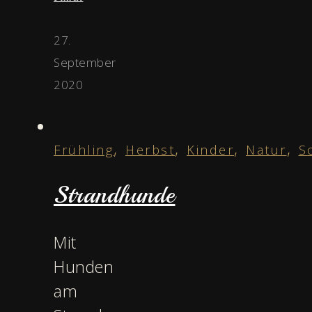
27.
September
2020
,
,
,
,
Frühling
Herbst
Kinder
Natur
S
Strandhunde
Mit
Hunden
am