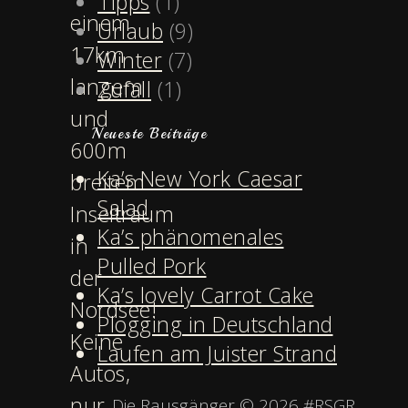
Tipps
(1)
einem
Urlaub
(9)
17km
Winter
(7)
langem
Zufall
(1)
und
Neueste Beiträge
600m
Ka’s New York Caesar
breitem
Salad
Inseltraum
Ka’s phänomenales
in
Pulled Pork
der
Ka’s lovely Carrot Cake
Nordsee!
Plogging in Deutschland
Keine
Laufen am Juister Strand
Autos,
nur
Die Rausgänger © 2026 #RSGR