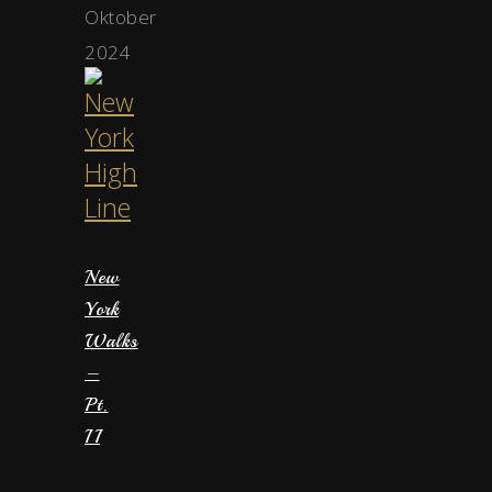
Oktober
2024
New
York
Walks
–
Pt.
II